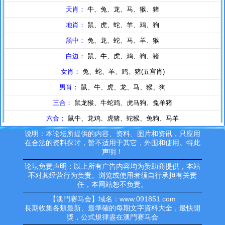
说明：本论坛所提供的内容、资料、图片和资讯，只应用
在合法的资料探讨，暂不适用于其它，外围和使用。特此
声明！
论坛免责声明：以上所有广告内容均为赞助商提供，本站
不对其经营行为负责。浏览或使用者须自行承担有关责
任，本网站恕不负责。
【澳門赛马会】域名：www.091851.com
長期收集各類最新、最準確的每期文字資料大全，最快開
獎，公式規律盡在澳門赛马会