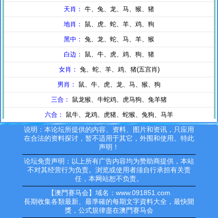
说明：本论坛所提供的内容、资料、图片和资讯，只应用
在合法的资料探讨，暂不适用于其它，外围和使用。特此
声明！
论坛免责声明：以上所有广告内容均为赞助商提供，本站
不对其经营行为负责。浏览或使用者须自行承担有关责
任，本网站恕不负责。
【澳門赛马会】域名：www.091851.com
長期收集各類最新、最準確的每期文字資料大全，最快開
獎，公式規律盡在澳門赛马会