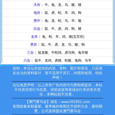
说明：本论坛所提供的内容、资料、图片和资讯，只应用
在合法的资料探讨，暂不适用于其它，外围和使用。特此
声明！
论坛免责声明：以上所有广告内容均为赞助商提供，本站
不对其经营行为负责。浏览或使用者须自行承担有关责
任，本网站恕不负责。
【澳門赛马会】域名：www.091851.com
長期收集各類最新、最準確的每期文字資料大全，最快開
獎，公式規律盡在澳門赛马会