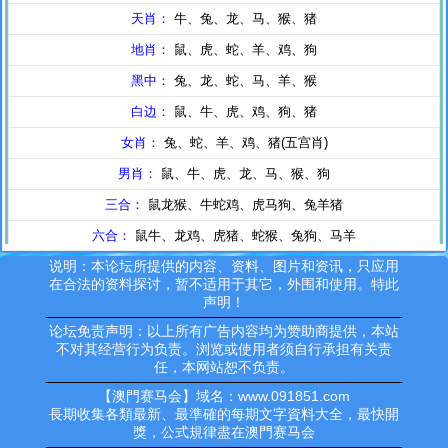
说明：本论坛所提供的内容、资料、图片和资讯，只应用
在合法的资料探讨，暂不适用于其它，外围和使用。特此
声明！
论坛免责声明：以上所有广告内容均为赞助商提供，本站
不对其经营行为负责。浏览或使用者须自行承担有关责
任，本网站恕不负责。
【澳門赛马会】域名：www.091851.com
長期收集各類最新、最準確的每期文字資料大全，最快開
獎，公式規律盡在澳門赛马会