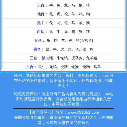
说明：本论坛所提供的内容、资料、图片和资讯，只应用
在合法的资料探讨，暂不适用于其它，外围和使用。特此
声明！
论坛免责声明：以上所有广告内容均为赞助商提供，本站
不对其经营行为负责。浏览或使用者须自行承担有关责
任，本网站恕不负责。
【澳門赛马会】域名：www.091851.com
長期收集各類最新、最準確的每期文字資料大全，最快開
獎，公式規律盡在澳門赛马会